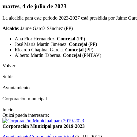
martes, 4 de julio de 2023
La alcaldía para este periodo 2023-2027 está presidida por Jaime Gar
Alcalde
: Jaime García Sánchez (PP)
Ana Flor Hernández.
Concejal
(PP)
José María Martín Jiménez.
Concejal
(PP)
Ricardo Chapinal García.
Concejal
(PP)
Alberto Martín Taberna.
Concejal
(PNTAV)
Volver
|
Subir
|
Ayuntamiento
|
Corporación municipal
|
Inicio
Quizá pueda interesarte:
Corporación Municipal para 2019-2023
Ayuntamiento
Corporación municipal
(
5-JUL-2011
)