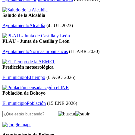
Saludo de la Alcaldía
Ayuntamiento
Alcaldía
(
4-JUL-2023
)
PLAU - Junta de Castilla y León
Ayuntamiento
Normas urbanisticas
(
11-ABR-2020
)
Predicción meteorológica
El municipio
El tiempo
(
6-AGO-2026
)
Población de Bohoyo
El municipio
Población
(
15-ENE-2026
)
Ayuntamiento de Bohoyo